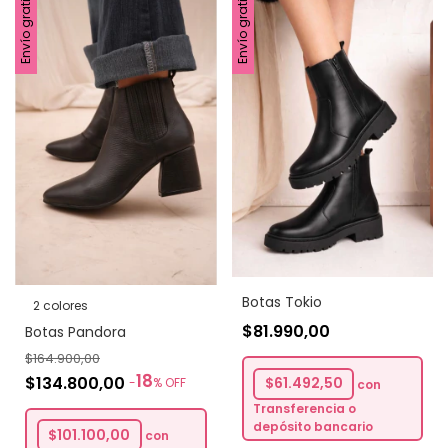
Envío gratis
Envío gratis
Botas Tokio
2 colores
$81.990,00
Botas Pandora
$164.900,00
18
$134.800,00
$61.492,50
-
%
OFF
con
Transferencia o
depósito bancario
$101.100,00
con