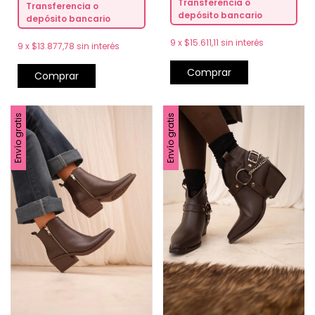
Transferencia o
Transferencia o
depósito bancario
depósito bancario
9
x
$15.611,11
sin interés
9
x
$13.877,78
sin interés
Comprar
Comprar
Envío gratis
Envío gratis