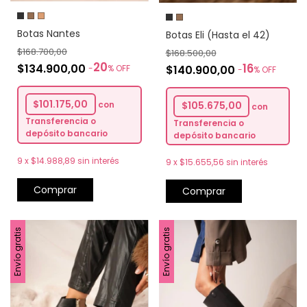
Botas Nantes
Botas Eli (Hasta el 42)
$168.700,00
$168.500,00
20
16
$134.900,00
-
%
OFF
$140.900,00
-
%
OFF
$101.175,00
con
$105.675,00
con
Transferencia o
Transferencia o
depósito bancario
depósito bancario
9
x
$14.988,89
sin interés
9
x
$15.655,56
sin interés
Comprar
Comprar
Envío gratis
Envío gratis