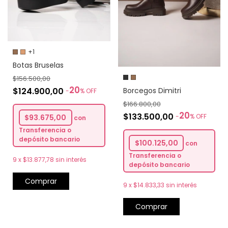
+1
Botas Bruselas
$156.500,00
20
$124.900,00
Borcegos Dimitri
-
%
OFF
$166.800,00
20
$133.500,00
-
%
OFF
$93.675,00
con
Transferencia o
depósito bancario
$100.125,00
con
Transferencia o
9
x
$13.877,78
sin interés
depósito bancario
Comprar
9
x
$14.833,33
sin interés
Comprar