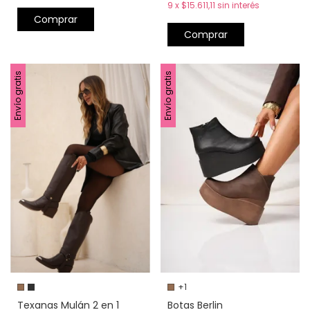
9
x
$15.611,11
sin interés
Comprar
Comprar
Envío gratis
Envío gratis
+1
Botas Berlin
Texanas Mulán 2 en 1