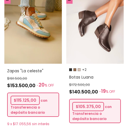
+2
Zapas "La celeste"
Botas Luana
$191.500,00
20
$172.500,00
$153.500,00
-
%
OFF
19
$140.500,00
-
%
OFF
$115.125,00
con
$105.375,00
con
Transferencia o
depósito bancario
Transferencia o
depósito bancario
9
x
$17.055,56
sin interés