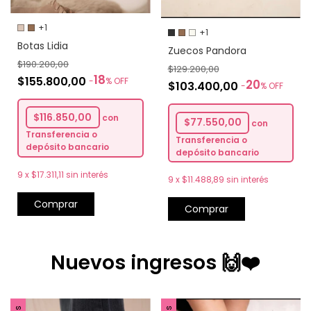
+1
+1
Botas Lidia
Zuecos Pandora
$190.200,00
$129.200,00
18
$155.800,00
-
%
OFF
20
$103.400,00
-
%
OFF
$116.850,00
con
$77.550,00
con
Transferencia o
Transferencia o
depósito bancario
depósito bancario
9
x
$17.311,11
sin interés
9
x
$11.488,89
sin interés
Comprar
Comprar
Nuevos ingresos 🙌❤️