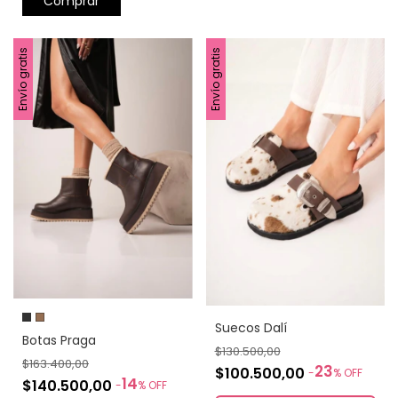
Comprar
Envío gratis
Envío gratis
Suecos Dalí
Botas Praga
$130.500,00
$163.400,00
23
$100.500,00
-
%
OFF
14
$140.500,00
-
%
OFF