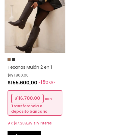
Texanas Mulán 2 en 1
$191.800,00
19
$155.600,00
-
%
OFF
$116.700,00
con
Transferencia o
depósito bancario
9
x
$17.288,89
sin interés