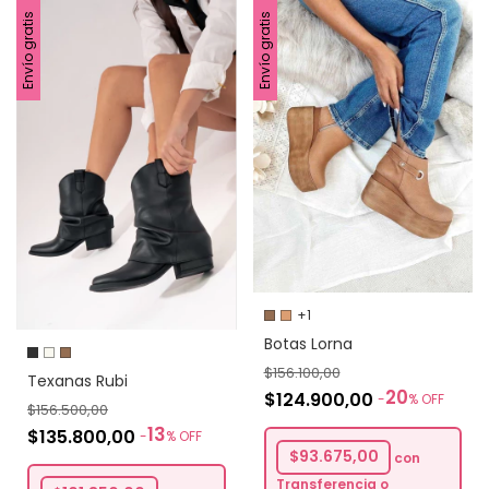
Envío gratis
Envío gratis
+1
Botas Lorna
$156.100,00
Texanas Rubi
20
$124.900,00
-
%
OFF
$156.500,00
13
$135.800,00
-
%
OFF
$93.675,00
con
Transferencia o